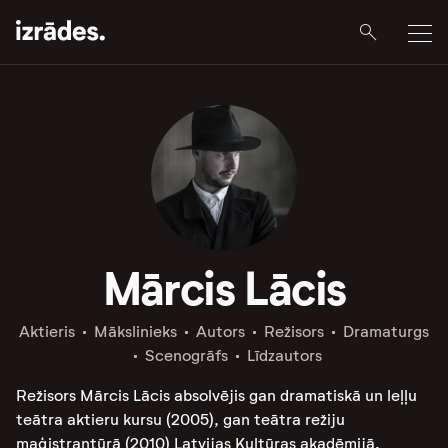
Mārcis Lācis
Aktieris
Mākslinieks
Autors
Režisors
Dramaturgs
Scenogrāfs
Līdzautors
Režisors Mārcis Lācis absolvējis gan dramatiskā un leļļu
teātra aktieru kursu (2005), gan teātra režiju
maģistrantūrā (2010) Latvijas Kultūras akadēmijā.