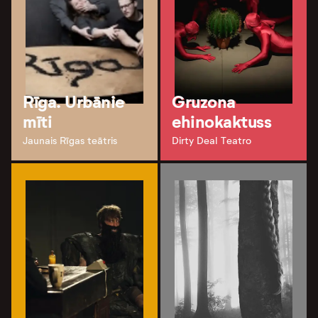
Rīga. Urbānie
Gruzona
mīti
ehinokaktuss
Jaunais Rīgas teātris
Dirty Deal Teatro