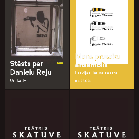
Mans prusaku
Stāsts par
ansamblis
Danielu Reju
Latvijas Jaunā teātra
Umka.lv
institūts