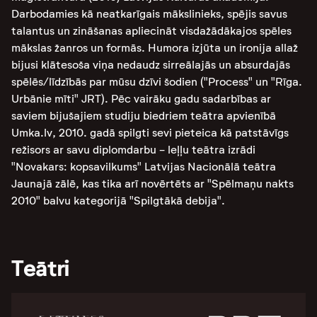
Darbodamies kā neatkarīgais mākslinieks, spējis savus
talantus un zināšanas apliecināt visdažādākajos spēles
mākslas žanros un formās. Humora izjūta un ironija allaž
bijusi klātesoša viņa nedaudz sirreālajās un absurdajās
spēlēs/līdzībās par mūsu dzīvi šodien ("Process" un "Rīga.
Urbānie mīti" JRT). Pēc vairāku gadu sadarbības ar
saviem bijušajiem studiju biedriem teātra apvienībā
Umka.lv, 2010. gadā spilgti sevi pieteica kā patstāvīgs
režisors ar savu diplomdarbu - leļļu teātra izrādi
"Novakars: kopsavilkums" Latvijas Nacionālā teātra
Jaunajā zālē, kas tika arī novērtēts ar "Spēlmaņu nakts
2010" balvu kategorijā "Spilgtākā debija".
Teātri