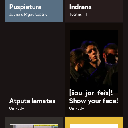
Puspietura
Indrāns
Jaunais Rīgas teātris
Teātris TT
[šou-jor-feis]!
Atpūta lamatās
Show your face!
Umka.lv
Umka.lv