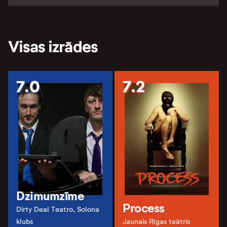
Visas izrādes
7.0
7.2
Dzimumzīme
Process
Dirty Deal Teatro, Solona
klubs
Jaunais Rīgas teātris