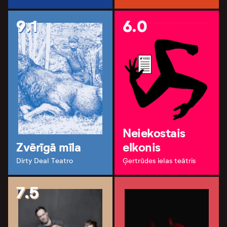
9.1
6.0
Neiekostais
Zvērīgā mīla
elkonis
Dirty Deal Teatro
Ģertrūdes ielas teātris
7.5