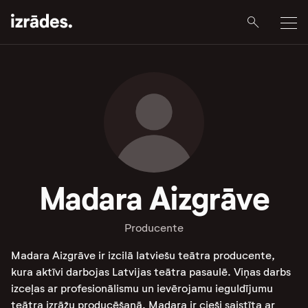
Madara Aizgrāve
Producente
Madara Aizgrāve ir izcilā latviešu teātra producente,
kura aktīvi darbojas Latvijas teātra pasaulē. Viņas darbs
izceļas ar profesionālismu un ievērojamu ieguldījumu
teātra izrāžu producēšanā. Madara ir cieši saistīta ar