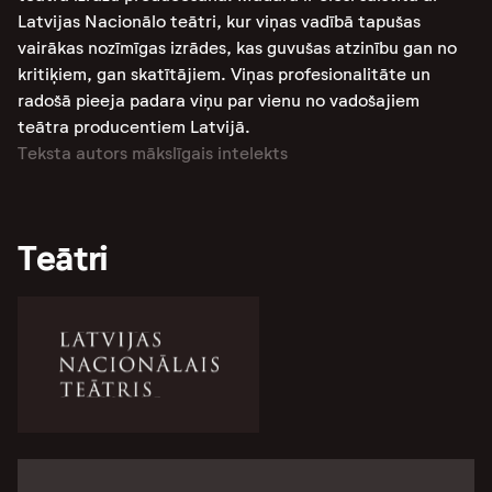
Latvijas Nacionālo teātri, kur viņas vadībā tapušas
vairākas nozīmīgas izrādes, kas guvušas atzinību gan no
kritiķiem, gan skatītājiem​. Viņas profesionalitāte un
radošā pieeja padara viņu par vienu no vadošajiem
teātra producentiem Latvijā​.
Teksta autors mākslīgais intelekts
Teātri