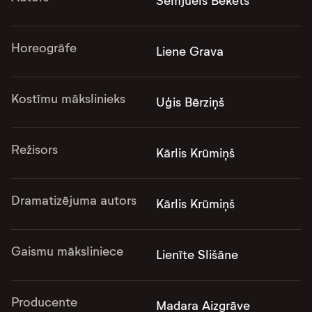
Semjuels Bekets
Horeogrāfe
Liene Grava
Kostīmu mākslinieks
Uģis Bērziņš
Režisors
Kārlis Krūmiņš
Dramatizējuma autors
Kārlis Krūmiņš
Gaismu māksliniece
Lienīte Slišāne
Producente
Madara Aizgrāve