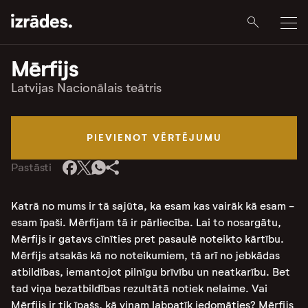
Mērfijs
Latvijas Nacionālais teātris
PIEVIENOT VĒRTĒJUMU
Pastāsti
Katrā no mums ir tā sajūta, ka esam kas vairāk kā esam -
esam īpaši. Mērfijam tā ir pārliecība. Lai to nosargātu,
Mērfijs ir gatavs cīnīties pret pasaulē noteikto kārtību.
Mērfijs atsakās kā no noteikumiem, tā arī no jebkādas
atbildības, iemantojot pilnīgu brīvību un neatkarību. Bet
tad viņa bezatbildības rezultātā notiek nelaime. Vai
Mērfijs ir tik īpašs, kā viņam labpatīk iedomāties? Mērfijs