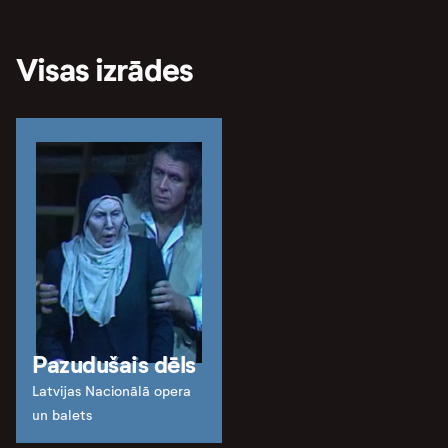
Visas izrādes
Pazudušais dēls
Latvijas Nacionālā opera
un balets