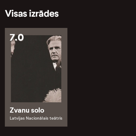
Visas izrādes
7.0
Zvanu solo
Latvijas Nacionālais teātris