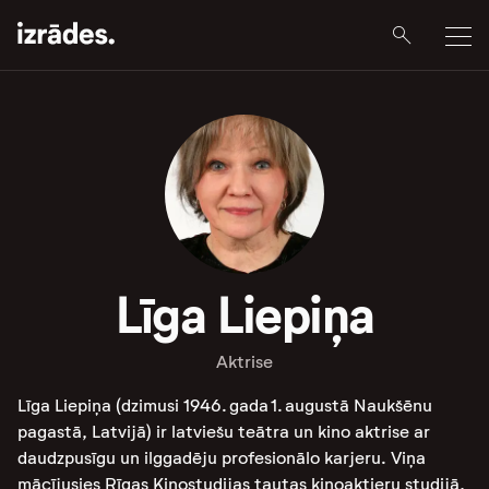
Līga Liepiņa
Aktrise
Līga Liepiņa (dzimusi 1946. gada 1. augustā Naukšēnu
pagastā, Latvijā) ir latviešu teātra un kino aktrise ar
daudzpusīgu un ilggadēju profesionālo karjeru. Viņa
mācījusies Rīgas Kinostudijas tautas kinoaktieru studijā,