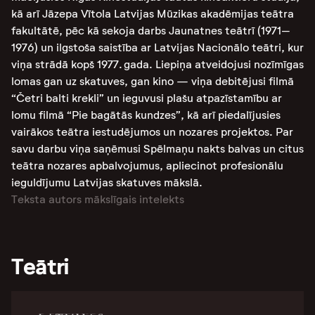
kā arī Jāzepa Vītola Latvijas Mūzikas akadēmijas teātra
fakultātē, pēc kā sekoja darbs Jaunatnes teātrī (1971–
1976) un ilgstoša saistība ar Latvijas Nacionālo teātri, kur
viņa strādā kopš 1977. gada. Liepiņa atveidojusi nozīmīgas
lomas gan uz skatuves, gan kino — viņa debitējusi filmā
“Četri balti krekli” un ieguvusi plašu atpazīstamību ar
lomu filmā “Pie bagātās kundzes”, kā arī piedalījusies
vairākos teātra iestudējumos un nozares projektos. Par
savu darbu viņa saņēmusi Spēlmaņu nakts balvas un citus
teātra nozares apbalvojumus, apliecinot profesionālu
ieguldījumu Latvijas skatuves mākslā.
Teksta autors mākslīgais intelekts
Teātri