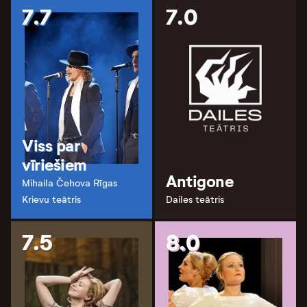
7.7
7.0
Viss par
vīriešiem
Antigone
Mihaila Čehova Rīgas
Krievu teātris
Dailes teātris
7.5
8.0