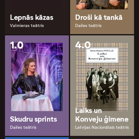
Lepnās kāzas
Droši kā tankā
Valmieras teātris
Dailes teātris
1.0
4.0
Laiks un
Skudru sprints
Konveju ģimene
Dailes teātris
Latvijas Nacionālais teātris