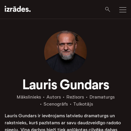
Lauris Gundars
Mākslinieks
Autors
Režisors
Dramaturgs
Scenogrāfs
Tulkotājs
Lauris Gundars ir ievērojams latviešu dramaturgs un
rakstnieks, kurš pazīstams ar savu daudzveidīgo radošo
pieeju. Viņa darbos bieži tiek aplūkotas cilvēka dabas