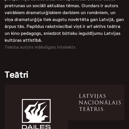
pretrunas un sociāli aktuālas tēmas. Gundars ir autors
vairākiem dramaturģiskiem darbiem un romāniem, un
viņa dramaturģija tiek augstu novērtēta gan Latvijā, gan
ārpus tās. Papildus rakstniecībai viņš ir arī aktīvs teātra
un kino pedagogs, sniedzot būtisku ieguldījumu Latvijas
kultūras attīstībā.
Teksta autors mākslīgais intelekts
Teātri