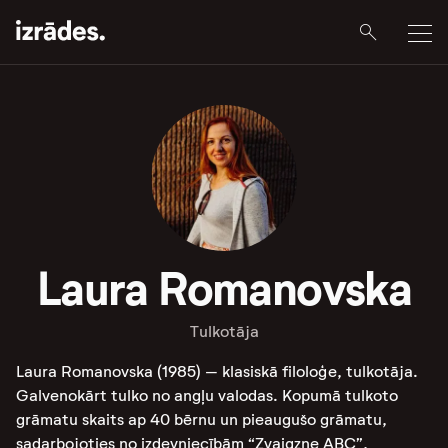
Laura Romanovska
Tulkotāja
Laura Romanovska (1985) – klasiskā filoloģe, tulkotāja.
Galvenokārt tulko no angļu valodas. Kopumā tulkoto
grāmatu skaits ap 40 bērnu un pieaugušo grāmatu,
sadarbojoties no izdevniecībām “Zvaigzne ABC”,