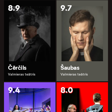
8.9
9.7
Čērčils
Šaubas
Valmieras teātris
Valmieras teātris
9.4
8.0