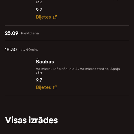
zāle
9.7
Biļetes
25.09
Piektdiena
18:30
1st. 40min.
Šaubas
Valmiera, Lāčplēša iela 4, Valmieras teātris, Apaļā
zāle
9.7
Biļetes
Visas izrādes