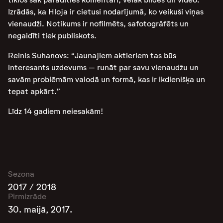
Izrādās, ka Hloja ir cietusi nodarījumā, ko veikuši viņas
vienaudži. Notikums ir nofilmēts, safotogrāfēts un
negaidīti tiek publiskots.
Reinis Suhanovs: “Jaunajiem aktieriem tas būs
interesants uzdevums – runāt par savu vienaudžu un
savām problēmām valodā un formā, kas ir ikdienišķa un
tepat apkārt.”
Līdz 14 gadiem neiesakām!
Sezona
2017 / 2018
Pirmizrāde
30. maijā, 2017.