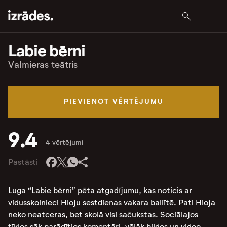
Labie bērni
Valmieras teātris
PIEVIENOT VĒRTĒJUMU
9.4
4 vērtējumi
Pastāsti
Luga “Labie bērni” pēta atgadījumu, kas noticis ar
vidusskolnieci Hloju sestdienas vakara ballītē. Pati Hloja
neko neatceras, bet skolā visi sačukstas. Sociālajos
tīklos sāk parādīties komentāri, vēlāk bildes un video.