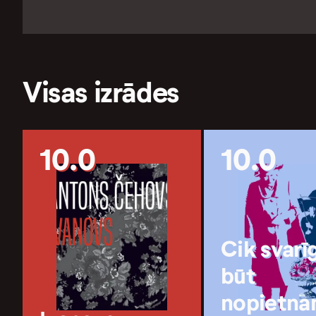
Visas izrādes
10.0
10.0
Cik svarī
būt
nopietn