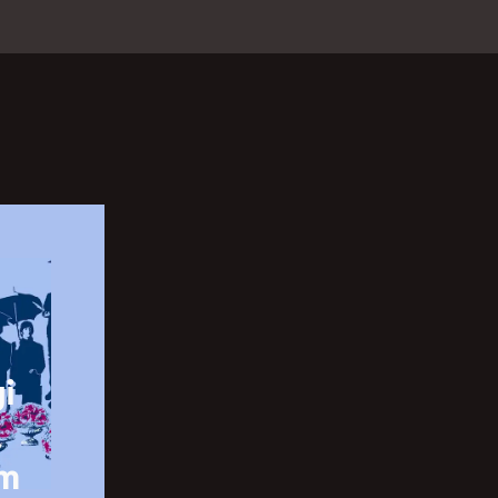
gi
am