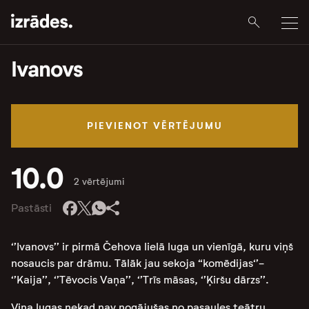
Ivanovs
PIEVIENOT VĒRTĒJUMU
10.0
2 vērtējumi
Pastāsti
‘’Ivanovs’’ ir pirmā Čehova lielā luga un vienīgā, kuru viņš
nosaucis par drāmu. Tālāk jau sekoja “komēdijas‘’-
‘’Kaija’’, ‘’Tēvocis Vaņa’’, ‘’Trīs māsas, ‘’Ķiršu dārzs’’.
Viņa lugas nekad nav nogājušas no pasaules teātru