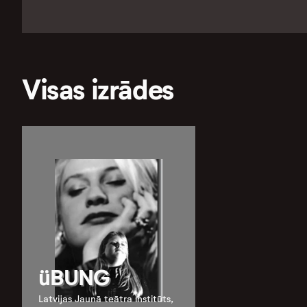
Visas izrādes
üBUNG
Latvijas Jaunā teātra institūts,