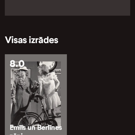
Visas izrādes
8.0
Emīls un Berlīnes