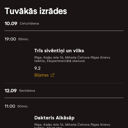
Tuvākās izrādes
10.09
Ceturtdiena
19:00
55min.
Trīs sivēntiņi un vilks
Rīga, Kaļķu iela 16, Mihaila Čehova Rīgas Krievu
teātris, Eksperimentālā skatuve
9.2
Biļetes
12.09
Sestdiena
11:00
50min.
Dakteris Aikāsāp
Rīga, Kaļķu iela 16, Mihaila Čehova Rīgas Krievu