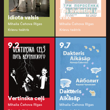
Trīs sivēntiņi un
Idiota valsis
vilks
Mihaila Čehova Rīgas
Mihaila Čehova Rīgas
Krievu teātris
Krievu teātris
9.2
9.7
Dakteris
Vertinska ceļš
Aikāsāp
Mihaila Čehova Rīgas
Mihaila Čehova Rīgas