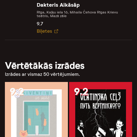
Dakteris Aikāsāp
Rīga, Kaļķu iela 16, Mihaila Čehova Rīgas Krievu
teātris, Mazā zāle
9.7
Biļetes
Vērtētākās izrādes
Izrādes ar vismaz 50 vērtējumiem.
9.2
9.2