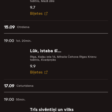
teātris, Mazā zāle
9.7
Biļetes
15.09
Otrdiena
19:00
1st. 20min.
Lūk, istaba šī...
Rīga, Kaļķu iela 16, Mihaila Čehova Rīgas Krievu
teātris, Kvarķirņiks
9.9
Biļetes
17.09
Ceturtdiena
19:00
55min.
Trīs sivēntiņi un vilks