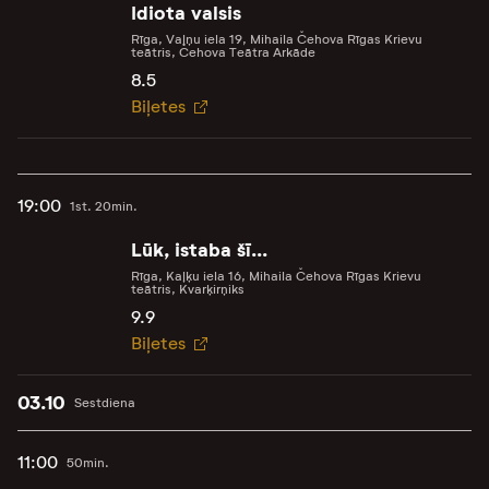
Idiota valsis
Rīga, Vaļņu iela 19, Mihaila Čehova Rīgas Krievu
teātris, Čehova Teātra Arkāde
8.5
Biļetes
19:00
1st. 20min.
Lūk, istaba šī...
Rīga, Kaļķu iela 16, Mihaila Čehova Rīgas Krievu
teātris, Kvarķirņiks
9.9
Biļetes
03.10
Sestdiena
11:00
50min.