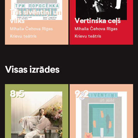
Trīs sivēntiņi un
vilks
Vertinska ceļš
Mihaila Čehova Rīgas
Mihaila Čehova Rīgas
Krievu teātris
Krievu teātris
Visas izrādes
8.5
9.2