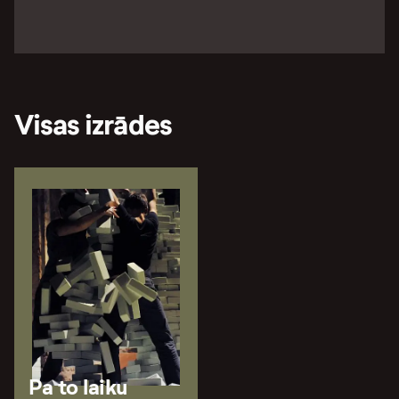
Visas izrādes
Pa to laiku