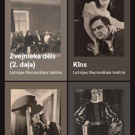
Zvejnieka dēls
(2. daļa)
Kīns
Latvijas Nacionālais teātris
Latvijas Nacionālais teātris