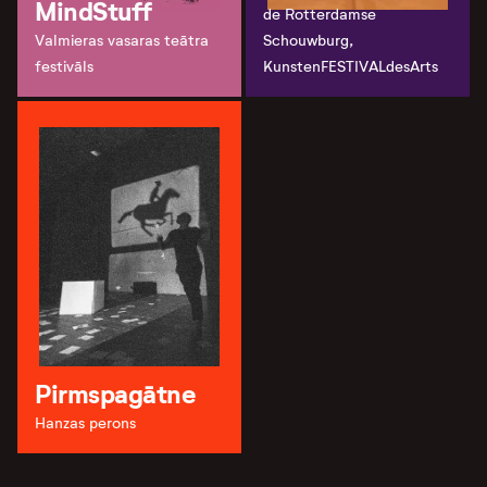
MindStuff
de Rotterdamse
Valmieras vasaras teātra
Schouwburg,
festivāls
KunstenFESTIVALdesArts
Pirmspagātne
Hanzas perons