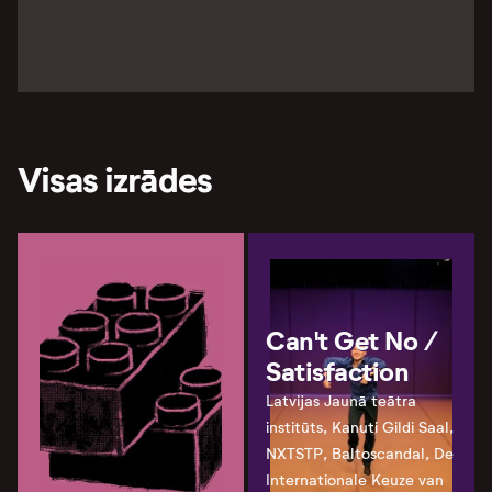
Visas izrādes
Can't Get No /
Satisfaction
Latvijas Jaunā teātra
institūts, Kanuti Gildi Saal,
NXTSTP, Baltoscandal, De
Internationale Keuze van