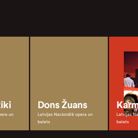
iki
Dons Žuans
Kar
pera un
Latvijas Nacionālā opera un
Latvijas N
balets
balets