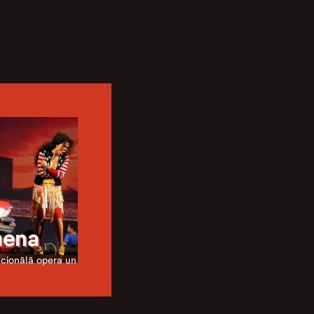
mena
acionālā opera un