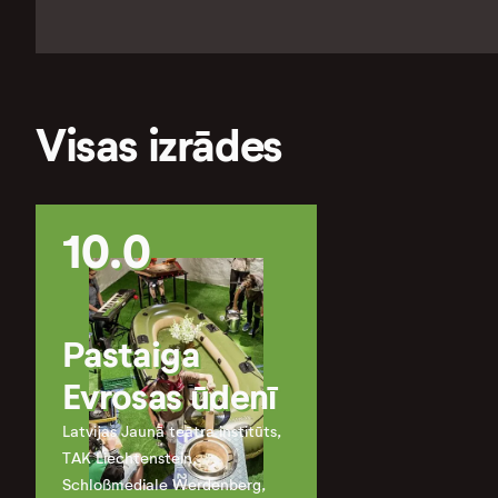
Visas izrādes
10.0
Pastaiga
Evrosas ūdenī
Latvijas Jaunā teātra institūts,
TAK Liechtenstein,
Schloßmediale Werdenberg,