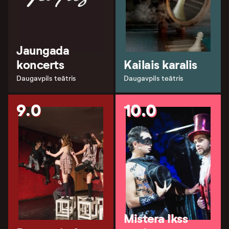
Jaungada
koncerts
Kailais karalis
Daugavpils teātris
Daugavpils teātris
9.0
10.0
Mistera Ikss