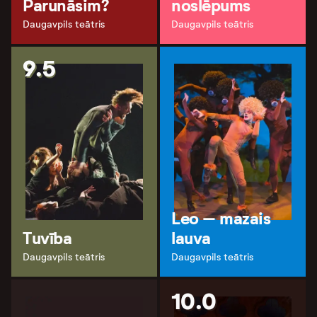
Parunāsim?
noslēpums
Daugavpils teātris
Daugavpils teātris
9.5
Leo – mazais
Tuvība
lauva
Daugavpils teātris
Daugavpils teātris
10.0