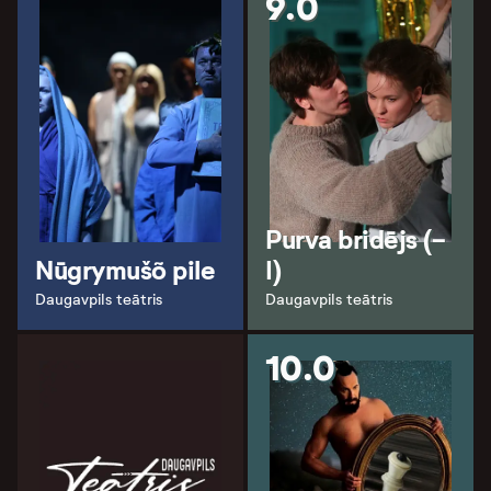
9.0
Purva bridējs (-
Nūgrymušõ pile
I)
Daugavpils teātris
Daugavpils teātris
10.0