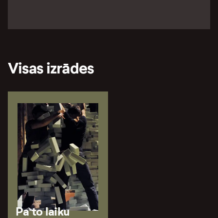
Visas izrādes
Pa to laiku