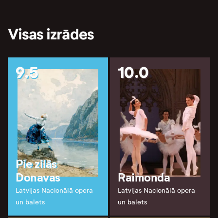
Visas izrādes
9.5
10.0
Pie zilās
Donavas
Raimonda
Latvijas Nacionālā opera
Latvijas Nacionālā opera
un balets
un balets