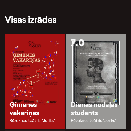
Visas izrādes
7.0
Ģimenes
Dienas nodaļas
vakariņas
students
Rēzeknes teātris "Joriks"
Rēzeknes teātris "Joriks"