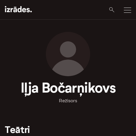
Iļja Bočarņikovs
Režisors
Teātri