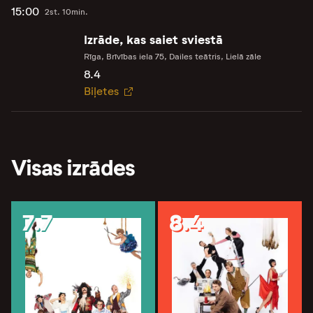
15:00
2st. 10min.
Izrāde, kas saiet sviestā
Rīga, Brīvības iela 75, Dailes teātris, Lielā zāle
8.4
Biļetes
Visas izrādes
7.7
8.4