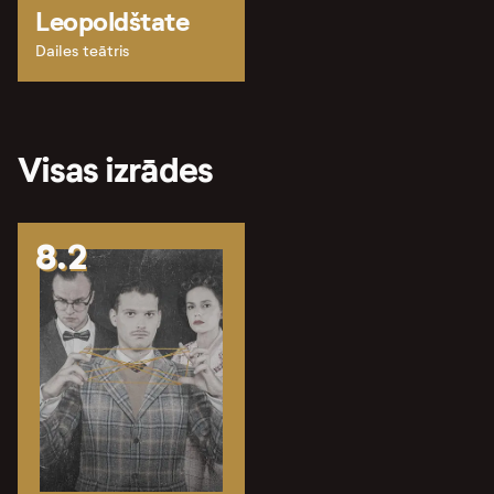
Leopoldštate
Dailes teātris
Visas izrādes
8.2