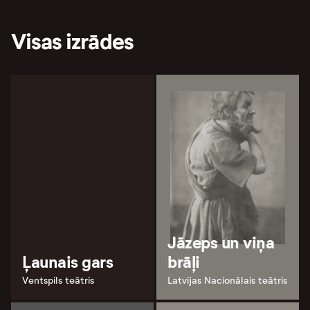
Visas izrādes
Jāzeps un viņa
Ļaunais gars
brāļi
Ventspils teātris
Latvijas Nacionālais teātris