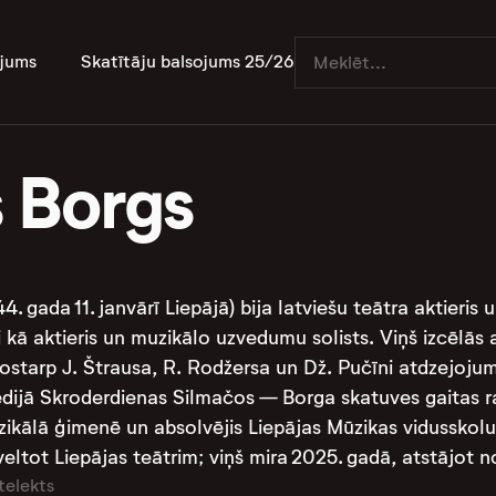
jums
Skatītāju balsojums 25/26
 Borgs
. gada 11. janvārī Liepājā) bija latviešu teātra aktieris
ri kā aktieris un muzikālo uzvedumu solists. Viņš izcēlās
starp J. Štrausa, R. Rodžersa un Dž. Pučīni atdzejoju
jā Skroderdienas Silmačos — Borga skatuves gaitas ra
zikālā ģimenē un absolvējis Liepājas Mūzikas vidusskolu
eltot Liepājas teātrim; viņš mira 2025. gadā, atstājot 
telekts