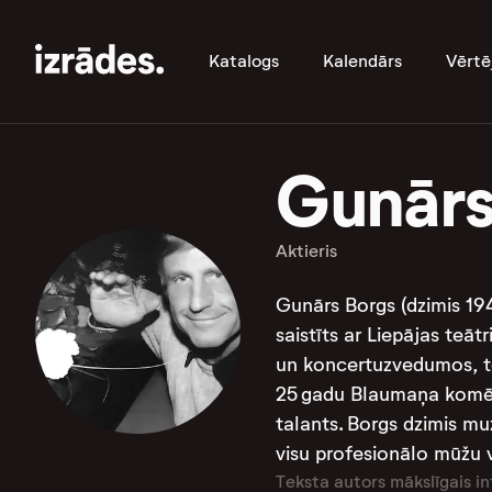
Katalogs
Kalendārs
Vērtē
Gunārs
Aktieris
Gunārs Borgs (dzimis 1944
saistīts ar Liepājas teāt
un koncertuzvedumos, to
25 gadu Blaumaņa komēdi
talants. Borgs dzimis mu
visu profesionālo mūžu v
Teksta autors mākslīgais in