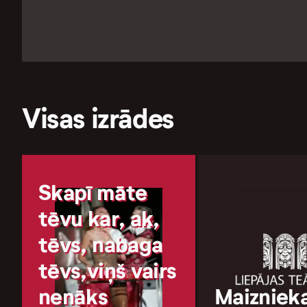
Visas izrādes
Skapī māte
tēvu kar, ak,
tēvs, nabaga
tēvs,viņš vairs
nenāks
Maizniek