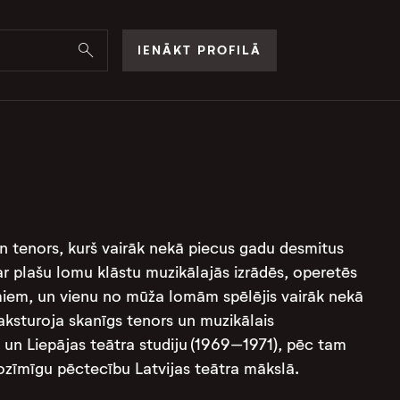
IENĀKT PROFILĀ
 un tenors, kurš vairāk nekā piecus gadu desmitus
 ar plašu lomu klāstu muzikālajās izrādēs, operetēs
miem, un vienu no mūža lomām spēlējis vairāk nekā
ksturoja skanīgs tenors un muzikālais
 un Liepājas teātra studiju (1969–1971), pēc tam
nozīmīgu pēctecību Latvijas teātra mākslā.