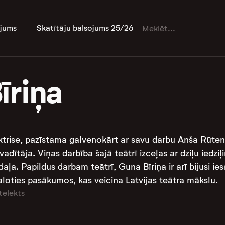
jums
Skatītāju balsojums 25/26
īriņa
aktrise, pazīstama galvenokārt ar savu darbu Anša Rūten
vadītāja. Viņas darbība šajā teātrī izceļas ar dziļu iedz
aļa. Papildus darbam teātrī, Guna Bīriņa ir arī bijusi ie
aloties pasākumos, kas veicina Latvijas teātra mākslu.
telekts