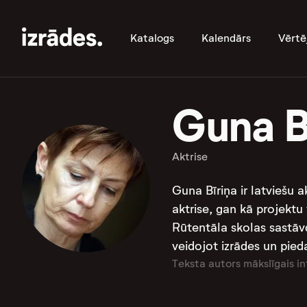
Katalogs
Kalendārs
Vērtē
Guna B
Aktrise
Guna Bīriņa ir latviešu 
aktrise, gan kā projektu 
Rūtentāla skolas sastāvd
veidojot izrādes un pied
Teksta autors mākslīgais in