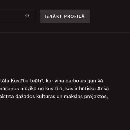
IENĀKT PROFILĀ
tāla Kustību teātrī, kur viņa darbojas gan kā
iļināšanos mūzikā un kustībā, kas ir būtiska Anša
saistīta dažādos kultūras un mākslas projektos,