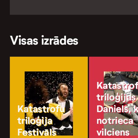
Visas izrādes
Katastro
triloģijas
Katastrofu
Daniels, 
triloģija
notrieca
Festivāls
vilciens