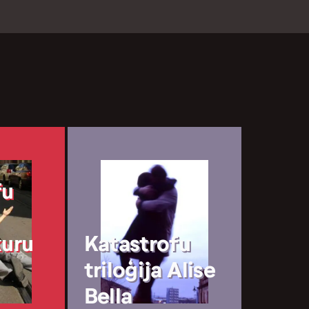
fu
kuru
Katastrofu
triloģija Alise
Bella