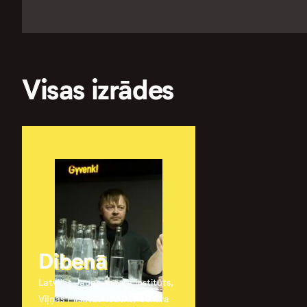
Visas izrādes
Dibenā
Latvijas Jaunā teātra institūts,
Viļņas Pilsētas teātris, Oskara