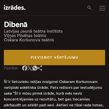
Dibenā
Latvijas Jaunā teātra institūts
Viļņas Pilsētas teātris
Oskara Koršunova teātris
PIEVIENOT VĒRTĒJUMU
Pastāsti
Šī ir lietuviešu režijas zvaigznei Oskaram Koršunovam
netipiski askētiska izrāde. Pats režisors par iestudējumu
saka "Šī ir mūsu pirmā izrāde, kurā mēs nevis
koncentrējamies uz rezultātu, bet gan tiecamies
pārbaudīt un atklāt paši sevi. Aktieri ne tikai rada lomas,