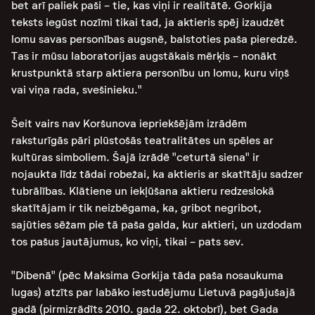
bet arī paliek paši - tie, kas viņi ir realitātē. Gorkija
teksts iegūst nozīmi tikai tad, ja aktieris spēj izaudzēt
lomu savas personības augsnē, balstoties paša pieredzē.
Tas ir mūsu laboratorijas augstākais mērķis - nonākt
krustpunktā starp aktiera personību un lomu, kuru viņš
vai viņa rada, svešinieku."
Šeit vairs nav Koršunova iepriekšējām izrādēm
raksturīgās pāri plūstošās teatralitātes un spēles ar
kultūras simboliem. Šajā izrādē "ceturtā siena" ir
nojaukta līdz tādai robežai, ka aktieris ar skatītāju sadzer
tubrālības. Klātiene un iekļūšana aktieru redzeslokā
skatītājam ir tik neizbēgama, ka, gribot negribot,
sajūties sēžam pie tā paša galda, kur aktieri, un uzdodam
tos pašus jautājumus, ko viņi, tikai - pats sev.
"Dibenā" (pēc Maksima Gorkija tāda paša nosaukuma
lugas) atzīts par labāko iestudējumu Lietuvā pagājušajā
gadā (pirmizrādīts 2010. gada 22. oktobrī), bet Gada