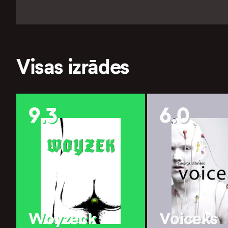
Visas izrādes
9.3
6.0
Woyzeck
Voiceks