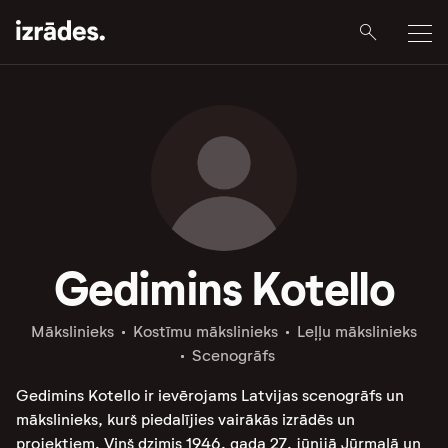
Gedimins Kotello
Mākslinieks
Kostīmu mākslinieks
Leļļu mākslinieks
Scenogrāfs
Gedimins Kotello ir ievērojams Latvijas scenogrāfs un
mākslinieks, kurš piedalījies vairākās izrādēs un
projektiem. Viņš dzimis 1946. gada 27. jūnijā Jūrmalā un