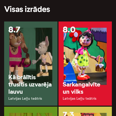
Visas izrādes
8.7
8.0
Kā brālītis
trusītis uzvarēja
Sarkangalvīte
lauvu
un vilks
Latvijas Leļļu teātris
Latvijas Leļļu teātris
7.3