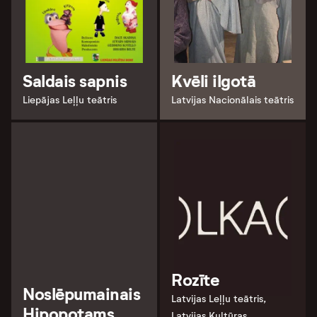
Saldais sapnis
Kvēli ilgotā
Liepājas Leļļu teātris
Latvijas Nacionālais teātris
Rozīte
Noslēpumainais
Latvijas Leļļu teātris,
Hipopotams
Latvijas Kultūras