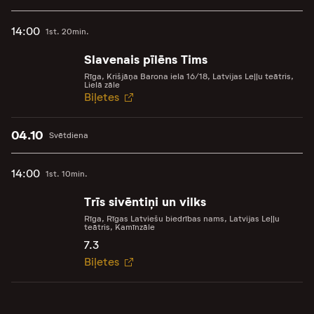
14:00
1st. 20min.
Slavenais pīlēns Tims
Rīga, Krišjāņa Barona iela 16/18, Latvijas Leļļu teātris,
Lielā zāle
Biļetes
04.10
Svētdiena
14:00
1st. 10min.
Trīs sivēntiņi un vilks
Rīga, Rīgas Latviešu biedrības nams, Latvijas Leļļu
teātris, Kamīnzāle
7.3
Biļetes