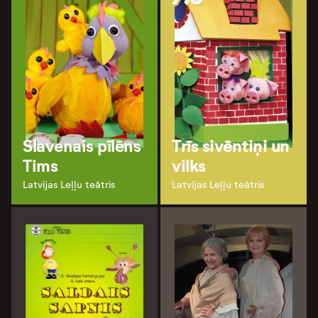
Slavenais pīlēns
Trīs sivēntiņi un
Tims
vilks
Latvijas Leļļu teātris
Latvijas Leļļu teātris