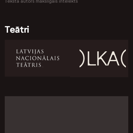
Teksta autors mākslīgais intelekts
Teātri