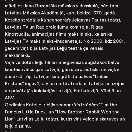
mācījies Jaņa Rozentāla mākslas vidusskolā, pēc tam
Latvijas Mākslas Akadēmijā, kuru beidza 1970. gadā.
Kotello strādājis kā scenogrāfs Jelgavas Tautas teātrī,
Latvijas TV un Radioraidījumu komitejā, Rīgas
Kinostudijā, animācijas filmu mākslinieks, kā arī kā
Latvijas TV mākslinieks-inscenētājs. No 2000. līdz 2001.
gadam viņš bija Latvijas Leļļu teātra galvenais
mākslinieks.
Viņa veidotās leļļu filmas ir ieguvušas augstākos balvu
kinofestivālos gan Latvijā, gan starptautiski, un viņš ir
daudzkārtējs Latvijas kinogrāfistu balvas "Lielais
Kristaps" ieguvējs. Viņa darbi atrodami Latvijas muzejos
un privātajās kolekcijās Latvijā, Baltkrievijā, Vācijā un
ASV​​.
Gedimins Kotello ir bijis scenogrāfs izrādēm "Tim the
Famous Little Duck" un "How Brother Rabbit Won the
Lion" Latvijas Leļļu teātrī, kurās viņš veidoja skatuves un
leļļu dizainu​​​​.