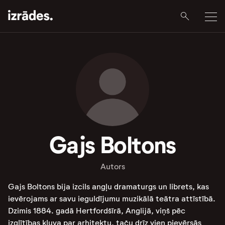
Gajs Boltons
Autors
Gajs Boltons bija izcils angļu dramaturgs un librets, kas
ievērojams ar savu ieguldījumu muzikālā teātra attīstībā.
Dzimis 1884. gadā Hertfordšīrā, Anglijā, viņš pēc
izglītības kļuva par arhitektu, taču drīz vien pievērsās