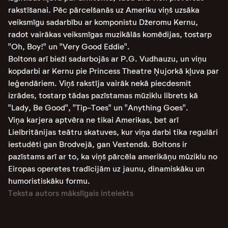
rakstīšanai. Pēc pārcelšanās uz Ameriku viņš uzsāka
veiksmīgu sadarbību ar komponistu Džeromu Kernu,
radot vairākas veiksmīgas muzikālās komēdijas, tostarp
"Oh, Boy!" un "Very Good Eddie"​.
Boltons arī bieži sadarbojās ar P.G. Vudhauzu, un viņu
kopdarbi ar Kernu pie Princess Theatre Ņujorkā kļuva par
leģendāriem. Viņš rakstīja vairāk nekā piecdesmit
izrādes, tostarp tādas pazīstamas mūziklu librets kā
"Lady, Be Good", "Tip-Toes" un "Anything Goes"​.
Viņa karjera aptvēra ne tikai Amerikas, bet arī
Lielbritānijas teātru skatuves, kur viņa darbi tika regulāri
iestudēti gan Brodvejā, gan Vestendā. Boltons ir
pazīstams arī ar to, ka viņš pārcēla amerikāņu mūziklu no
Eiropas operetes tradīcijām uz jaunu, dinamiskāku un
humoristiskāku formu​.
Teksta autors mākslīgais intelekts