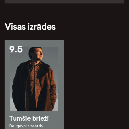
Visas izrādes
9.5
Tumšie brieži
Daugavpils teātris