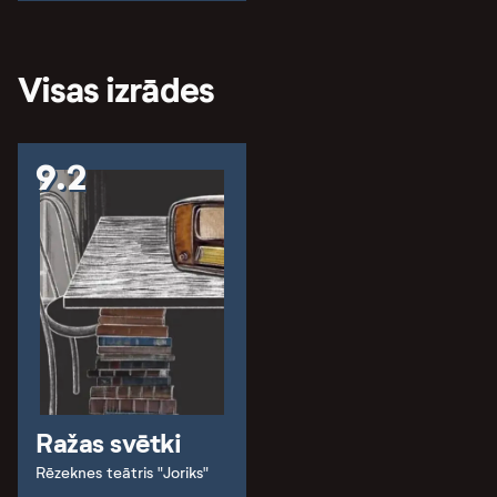
Visas izrādes
9.2
Ražas svētki
Rēzeknes teātris "Joriks"