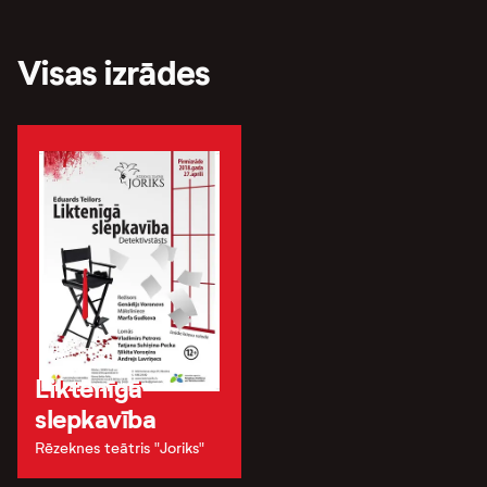
Visas izrādes
Liktenīgā
slepkavība
Rēzeknes teātris "Joriks"