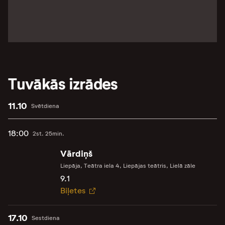
Tuvākās izrādes
11.10
Svētdiena
18:00
2st. 25min.
Vārdiņš
Liepāja, Teātra iela 4, Liepājas teātris, Lielā zāle
9.1
Biļetes
17.10
Sestdiena