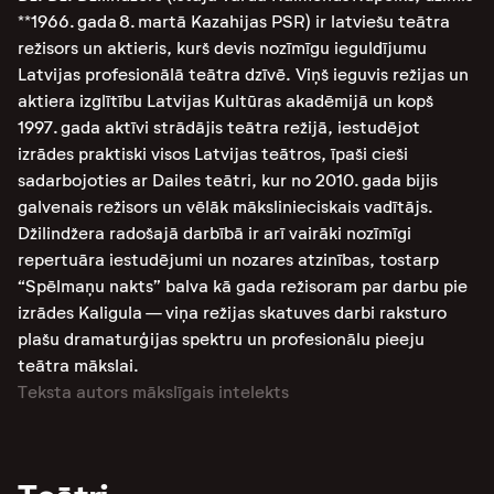
**1966. gada 8. martā Kazahijas PSR) ir latviešu teātra
režisors un aktieris, kurš devis nozīmīgu ieguldījumu
Latvijas profesionālā teātra dzīvē. Viņš ieguvis režijas un
aktiera izglītību Latvijas Kultūras akadēmijā un kopš
1997. gada aktīvi strādājis teātra režijā, iestudējot
izrādes praktiski visos Latvijas teātros, īpaši cieši
sadarbojoties ar Dailes teātri, kur no 2010. gada bijis
galvenais režisors un vēlāk mākslinieciskais vadītājs.
Džilindžera radošajā darbībā ir arī vairāki nozīmīgi
repertuāra iestudējumi un nozares atzinības, tostarp
“Spēlmaņu nakts” balva kā gada režisoram par darbu pie
izrādes Kaligula — viņa režijas skatuves darbi raksturo
plašu dramaturģijas spektru un profesionālu pieeju
teātra mākslai.
Teksta autors mākslīgais intelekts