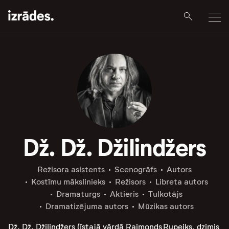
Dž. Dž. Džilindžers
Režisora asistents
Scenogrāfs
Autors
Kostīmu mākslinieks
Režisors
Libreta autors
Dramaturgs
Aktieris
Tulkotājs
Dramatizējuma autors
Mūzikas autors
Dž. Dž. Džilindžers (īstajā vārdā Raimonds Rupeiks, dzimis