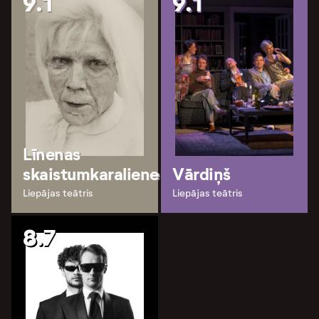
9.1
9.1
Līnenas
skaistumkaraliene
Vārdiņš
Liepājas teātris
Liepājas teātris
8.7