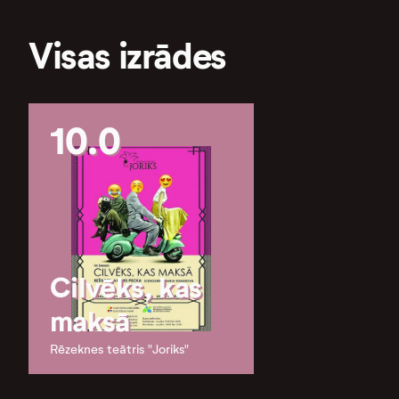
Visas izrādes
10.0
Cilvēks, kas
maksā
Rēzeknes teātris "Joriks"