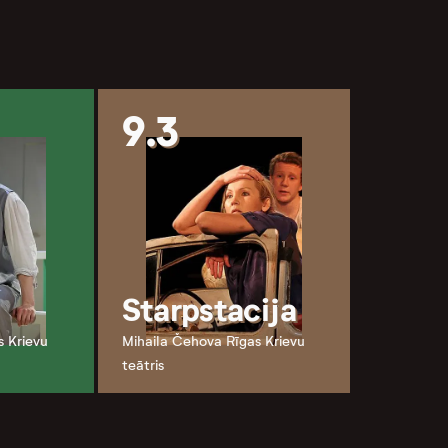
9.3
Starpstacija
s Krievu
Mihaila Čehova Rīgas Krievu
teātris