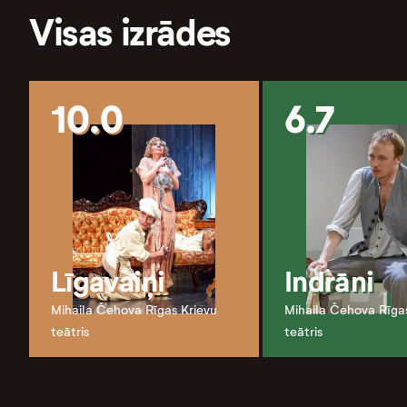
Visas izrādes
10.0
6.7
Līgavaiņi
Indrāni
Mihaila Čehova Rīgas Krievu
Mihaila Čehova Rīga
teātris
teātris