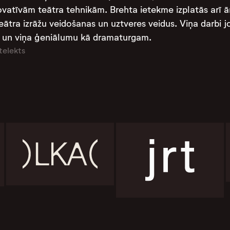
inovatīvām teātra tehnikām. Brehta ietekme izplatās arī
ātra izrāžu veidošanas un uztveres veidus. Viņa darbi jop
mi un viņa ģeniālumu kā dramaturgam.
telekts