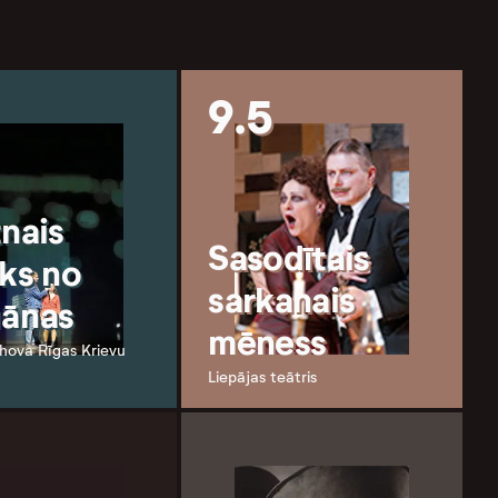
9.5
tnais
Sasodītais
ēks no
sarkanais
ānas
mēness
hova Rīgas Krievu
Liepājas teātris