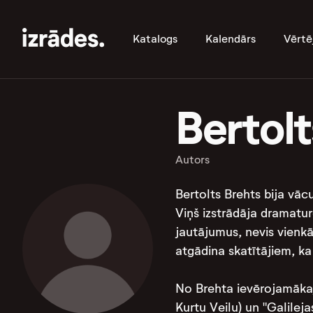
Katalogs
Kalendārs
Vērtē
Bertolt
Autors
Bertolts Brehts bija vāc
Viņš izstrādāja dramaturģ
jautājumus, nevis vienkā
atgādina skatītājiem, ka
No Brehta ievērojamākaj
Kurtu Veilu) un "Galileja