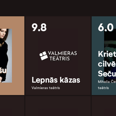
9.8
6.0
Krie
cilv
šu
Seču
s
Lepnās kāzas
Mihaila Če
Valmieras teātris
teātris