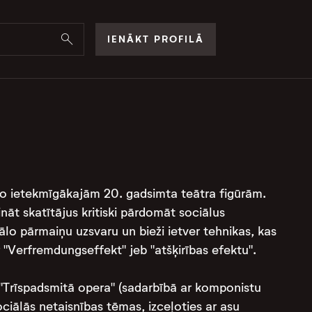
IENĀKT PROFILĀ
 no ietekmīgākajām 20. gadsimta teātra figūrām.
sināt skatītājus kritiski pārdomāt sociālus
ālo pārmaiņu uzsvaru un bieži ietver tehnikas, kas
r "Verfremdungseffekt" jeb "atšķirības efektu".
"Trīspadsmitā opera" (sadarbībā ar komponistu
ociālās netaisnības tēmas, izceļoties ar asu