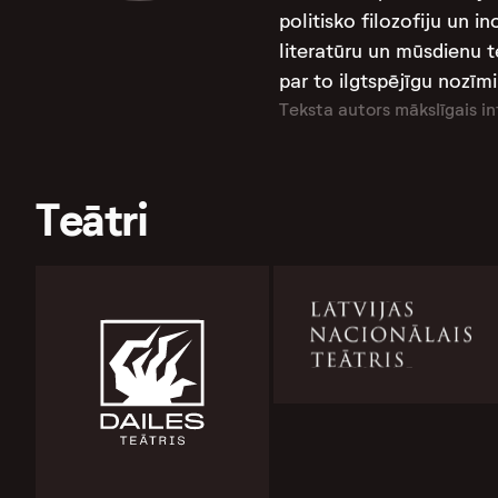
politisko filozofiju un 
literatūru un mūsdienu te
par to ilgtspējīgu nozī
Teksta autors mākslīgais in
Teātri