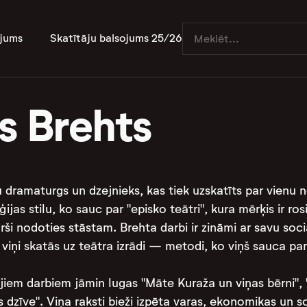
jums
Skatītāju balsojums 25/26
s Brehts
u dramaturgs un dzejnieks, kas tiek uzskatīts par vienu
ijas stilu, ko sauc par "episko teātri", kura mērķis ir ro
rši nodoties stāstam. Brehta darbi ir zināmi ar savu soci
 viņi skatās uz teātra izrādi — metodi, ko viņš sauca pa
iem darbiem jāmin lugas "Māte Kuraža un viņas bērni", 
s dzīve". Viņa raksti bieži izpēta varas, ekonomikas un s