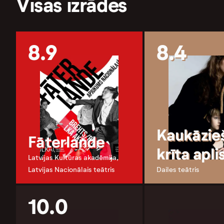
Visas izrādes
8.9
8.4
Kaukāzie
Fāterlande
krīta apli
Latvijas Kultūras akadēmija,
Latvijas Nacionālais teātris
Dailes teātris
10.0