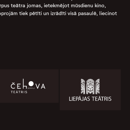
 ārpus teātra jomas, ietekmējot mūsdienu kino,
rojām tiek pētīti un izrādīti visā pasaulē, liecinot