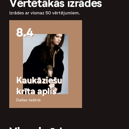
Vērtētākās izrādes
Izrādes ar vismaz 50 vērtējumiem.
8.4
Kaukāziešu
krīta aplis
Dailes teātris