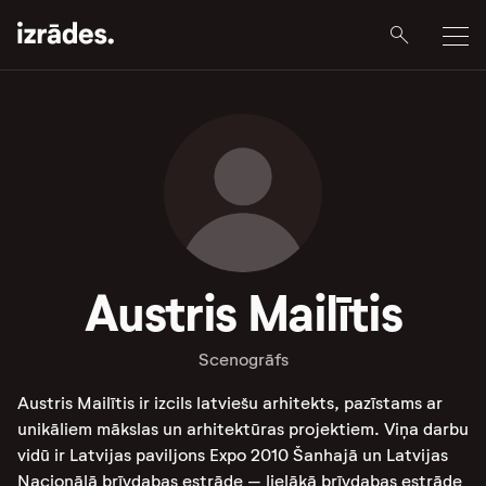
Austris Mailītis
Scenogrāfs
Austris Mailītis ir izcils latviešu arhitekts, pazīstams ar
unikāliem mākslas un arhitektūras projektiem. Viņa darbu
vidū ir Latvijas paviljons Expo 2010 Šanhajā un Latvijas
Nacionālā brīvdabas estrāde – lielākā brīvdabas estrāde