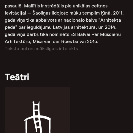
pasaulē. Mailītis ir strādājis pie unikālas celtnes
levitācijai – Šaoliņas lidojošo mūku templim Ķīnā. 2011.
gadā viņš tika apbalvots ar nacionālo balvu "Arhitekta
pēda" par ieguldījumu Latvijas arhitektūrā, un 2014.
gadā viņa darbs tika nominēts ES Balvai Par Mūsdienu
Arhitektūru, Mīsa van der Roes balvai 2015.
Teksta autors mākslīgais intelekts
Teātri