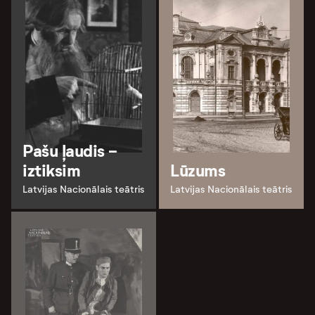
Pašu ļaudis -
iztiksim
Lūzums
Latvijas Nacionālais teātris
Latvijas Nacionālais teātris