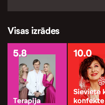
Visas izrādes
5.8
10.0
Sieviete 
Terapija
konfekte