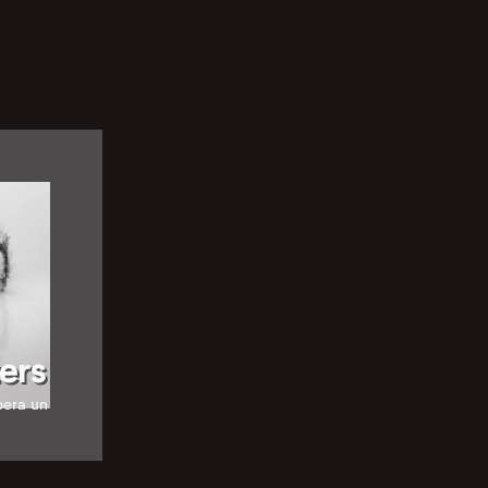
ers
pera un