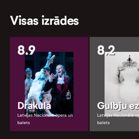
Visas izrādes
8.9
8.2
Drakula
Gulbju ez
Latvijas Nacionālā opera un
Latvijas Nacionālā o
balets
balets