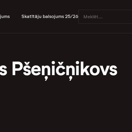
jums
Skatītāju balsojums 25/26
s Pšeņičņikovs