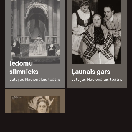
Iedomu
slimnieks
Ļaunais gars
Latvijas Nacionālais teātris
Latvijas Nacionālais teātris