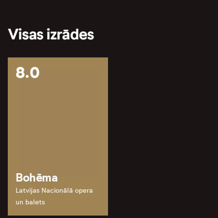
Visas izrādes
8.0
Bohēma
Latvijas Nacionālā opera
un balets