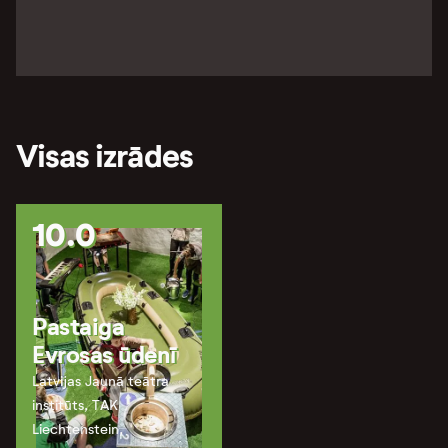
Visas izrādes
10.0
Pastaiga
Evrosas ūdenī
Latvijas Jaunā teātra
institūts, TAK
Liechtenstein,