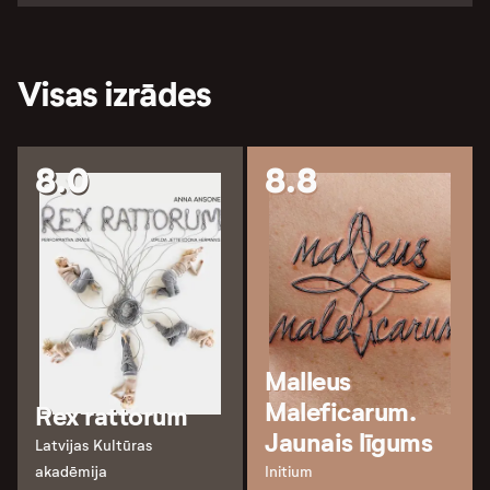
Visas izrādes
8.0
8.8
Malleus
Maleficarum.
Rex rattorum
Jaunais līgums
Latvijas Kultūras
akadēmija
Initium